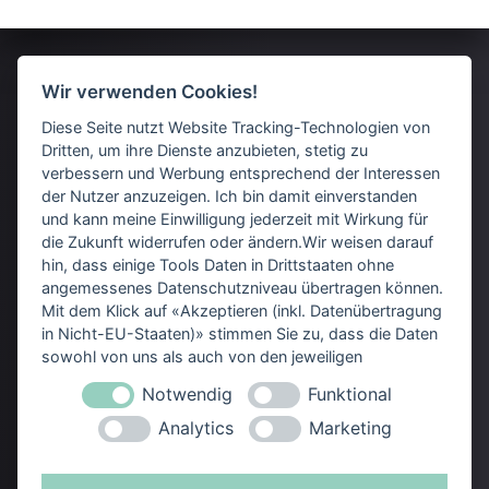
Kerstin Eyer
Wir verwenden Cookies!
Sudetenstraße 38
Diese Seite nutzt Website Tracking-Technologien von
Dritten, um ihre Dienste anzubieten, stetig zu
74177 Bad Friedrichshall
verbessern und Werbung entsprechend der Interessen
der Nutzer anzuzeigen. Ich bin damit einverstanden
und kann meine Einwilligung jederzeit mit Wirkung für
die Zukunft widerrufen oder ändern.Wir weisen darauf
Datenschutz
hin, dass einige Tools Daten in Drittstaaten ohne
angemessenes Datenschutzniveau übertragen können.
Impressum
Mit dem Klick auf «Akzeptieren (inkl. Datenübertragung
Datenschutz
Impressum
in Nicht-EU-Staaten)» stimmen Sie zu, dass die Daten
sowohl von uns als auch von den jeweiligen
Logo- und Branddesign, wirkungsvoll gestaltete
Drittanbietern (auch aus Nicht-EU-Staaten) verwendet
Notwendig
Funktional
werden dürfen. Sie können Ihre Cookie-Einstellungen
Websites für Selbstständige, Unternehmer:innen
selbstverständlich jederzeit ändern.
Analytics
Marketing
und Gründer:innen.