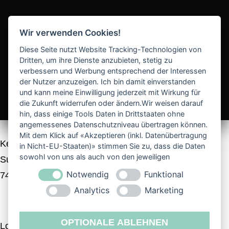
Wir verwenden Cookies!
Diese Seite nutzt Website Tracking-Technologien von
Dritten, um ihre Dienste anzubieten, stetig zu
verbessern und Werbung entsprechend der Interessen
der Nutzer anzuzeigen. Ich bin damit einverstanden
und kann meine Einwilligung jederzeit mit Wirkung für
die Zukunft widerrufen oder ändern.Wir weisen darauf
hin, dass einige Tools Daten in Drittstaaten ohne
angemessenes Datenschutzniveau übertragen können.
Mit dem Klick auf «Akzeptieren (inkl. Datenübertragung
Kerstin Eyer
in Nicht-EU-Staaten)» stimmen Sie zu, dass die Daten
sowohl von uns als auch von den jeweiligen
Sudetenstraße 38
Drittanbietern (auch aus Nicht-EU-Staaten) verwendet
Notwendig
Funktional
74177 Bad Friedrichshall
werden dürfen. Sie können Ihre Cookie-Einstellungen
selbstverständlich jederzeit ändern.
Analytics
Marketing
Datenschutz
Impressum
OPTIONALE ABLEHNEN
Logo- und Branddesign, wirkungsvoll gestaltete